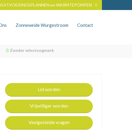
KUITVOERINGSPLANNEN en WARMTEPOMPEN
nOns
Zonneweide Wurgestroom
Contact
Zonder winstoogmerk
Lid worden
Vrijwilliger worden
Veelgestelde vragen