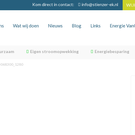
Kom direct in contact:
info@stienzer-ek.nl
WIJ
ns
Wat wij doen
Nieuws
Blog
Links
Energie Va
uurzaam
Eigen stroomopwekking
Energiebesparing
3068300_1280