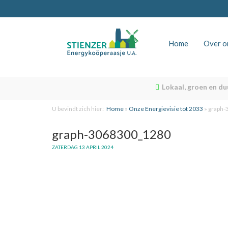
Home
Over o
Lokaal, groen en d
U bevindt zich hier:
Home
»
Onze Energievisie tot 2033
»
graph-
graph-3068300_1280
ZATERDAG 13 APRIL 2024