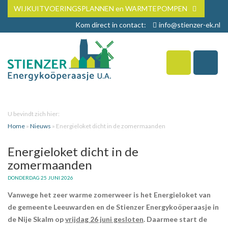
WIJKUITVOERINGSPLANNEN en WARMTEPOMPEN
Kom direct in contact:
info@stienzer-ek.nl
U bevindt zich hier:
Home
»
Nieuws
»
Energieloket dicht in de zomermaanden
Energieloket dicht in de
zomermaanden
DONDERDAG 25 JUNI 2026
Vanwege het zeer warme zomerweer is het Energieloket van
de gemeente Leeuwarden en de Stienzer Energykoöperaasje in
de Nije Skalm op
vrijdag 26 juni gesloten
. Daarmee start de