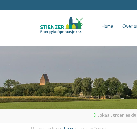
Home
Over o
Lokaal, groen en d
U bevindt zich hier:
Home
»
Service & Contact