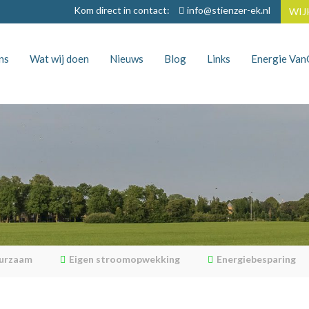
Kom direct in contact:
info@stienzer-ek.nl
WIJ
ns
Wat wij doen
Nieuws
Blog
Links
Energie Va
uurzaam
Eigen stroomopwekking
Energiebesparing