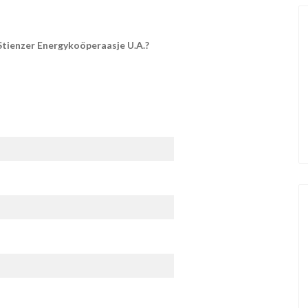
 Stienzer Energykoöperaasje U.A.?