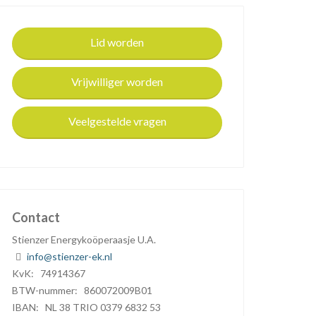
Lid worden
Vrijwilliger worden
Veelgestelde vragen
Contact
Stienzer Energykoöperaasje U.A.
info@stienzer-ek.nl
KvK: 74914367
BTW-nummer: 860072009B01
IBAN: NL 38 TRIO 0379 6832 53