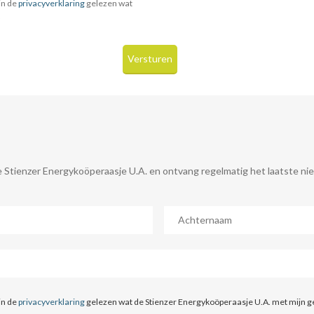
in de
privacyverklaring
gelezen wat
.
 Stienzer Energykoöperaasje U.A. en ontvang regelmatig het laatste nie
Achternaam
*
in de
privacyverklaring
gelezen wat de Stienzer Energykoöperaasje U.A. met mijn g