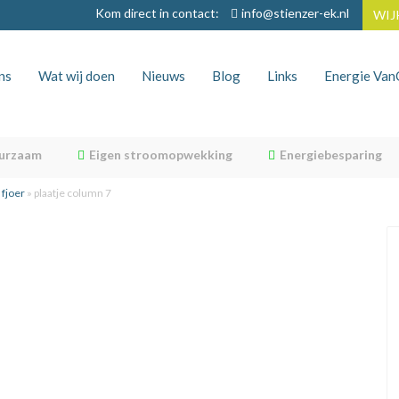
Kom direct in contact:
info@stienzer-ek.nl
WIJ
ns
Wat wij doen
Nieuws
Blog
Links
Energie Va
•
uurzaam
Eigen stroomopwekking
Energiebesparing
fjoer
»
plaatje column 7