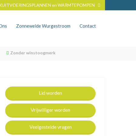
KUITVOERINGSPLANNEN en WARMTEPOMPEN
nOns
Zonneweide Wurgestroom
Contact
Zonder winstoogmerk
Lid worden
Vrijwilliger worden
Veelgestelde vragen