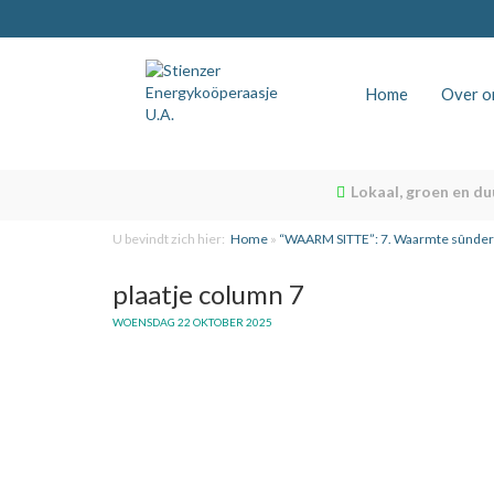
Home
Over o
Lokaal, groen en d
U bevindt zich hier:
Home
»
“WAARM SITTE”: 7. Waarmte sûnder 
plaatje column 7
WOENSDAG 22 OKTOBER 2025