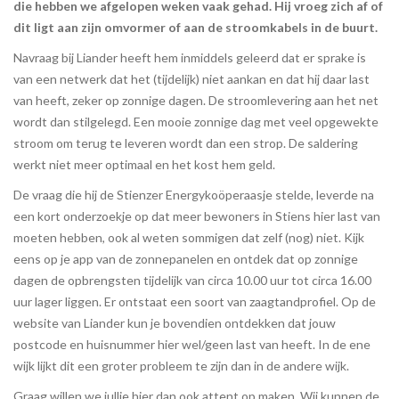
die hebben we afgelopen weken vaak gehad. Hij vroeg zich af of
dit ligt aan zijn omvormer of aan de stroomkabels in de buurt.
Navraag bij Liander heeft hem inmiddels geleerd dat er sprake is
van een netwerk dat het (tijdelijk) niet aankan en dat hij daar last
van heeft, zeker op zonnige dagen. De stroomlevering aan het net
wordt dan stilgelegd. Een mooie zonnige dag met veel opgewekte
stroom om terug te leveren wordt dan een strop. De saldering
werkt niet meer optimaal en het kost hem geld.
De vraag die hij de Stienzer Energykoöperaasje stelde, leverde na
een kort onderzoekje op dat meer bewoners in Stiens hier last van
moeten hebben, ook al weten sommigen dat zelf (nog) niet. Kijk
eens op je app van de zonnepanelen en ontdek dat op zonnige
dagen de opbrengsten tijdelijk van circa 10.00 uur tot circa 16.00
uur lager liggen. Er ontstaat een soort van zaagtandprofiel. Op de
website van Liander kun je bovendien ontdekken dat jouw
postcode en huisnummer hier wel/geen last van heeft. In de ene
wijk lijkt dit een groter probleem te zijn dan in de andere wijk.
Graag willen we jullie hier dan ook attent op maken. Wij kunnen de