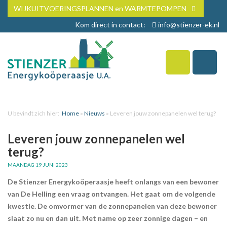
WIJKUITVOERINGSPLANNEN en WARMTEPOMPEN
Kom direct in contact:
info@stienzer-ek.nl
U bevindt zich hier:
Home
»
Nieuws
»
Leveren jouw zonnepanelen wel terug?
Leveren jouw zonnepanelen wel
terug?
MAANDAG 19 JUNI 2023
De Stienzer Energykoöperaasje heeft onlangs van een bewoner
van De Helling een vraag ontvangen. Het gaat om de volgende
kwestie. De omvormer van de zonnepanelen van deze bewoner
slaat zo nu en dan uit. Met name op zeer zonnige dagen – en