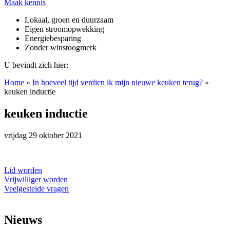
Maak kennis
Lokaal, groen en duurzaam
Eigen stroomopwekking
Energiebesparing
Zonder winstoogmerk
U bevindt zich hier:
Home
»
In hoeveel tijd verdien ik mijn nieuwe keuken terug?
»
keuken inductie
keuken inductie
vrijdag 29 oktober 2021
Lid worden
Vrijwilliger worden
Veelgestelde vragen
Nieuws