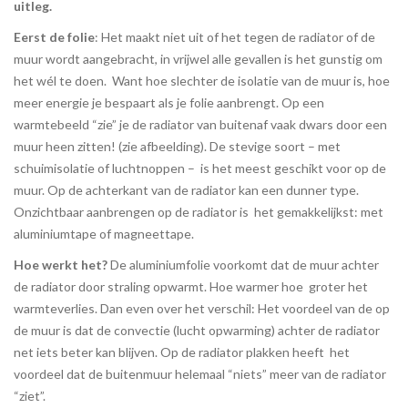
uitleg.
Eerst de folie
: Het maakt niet uit of het tegen de radiator of de
muur wordt aangebracht, in vrijwel alle gevallen is het gunstig om
het wél te doen. Want hoe slechter de isolatie van de muur is, hoe
meer energie je bespaart als je folie aanbrengt. Op een
warmtebeeld “zie” je de radiator van buitenaf vaak dwars door een
muur heen zitten! (zie afbeelding). De stevige soort – met
schuimisolatie of luchtnoppen – is het meest geschikt voor op de
muur. Op de achterkant van de radiator kan een dunner type.
Onzichtbaar aanbrengen op de radiator is het gemakkelijkst: met
aluminiumtape of magneettape.
Hoe werkt het?
De aluminiumfolie voorkomt dat de muur achter
de radiator door straling opwarmt. Hoe warmer hoe groter het
warmteverlies. Dan even over het verschil: Het voordeel van de op
de muur is dat de convectie (lucht opwarming) achter de radiator
net iets beter kan blijven. Op de radiator plakken heeft het
voordeel dat de buitenmuur helemaal “niets” meer van de radiator
“ziet”.