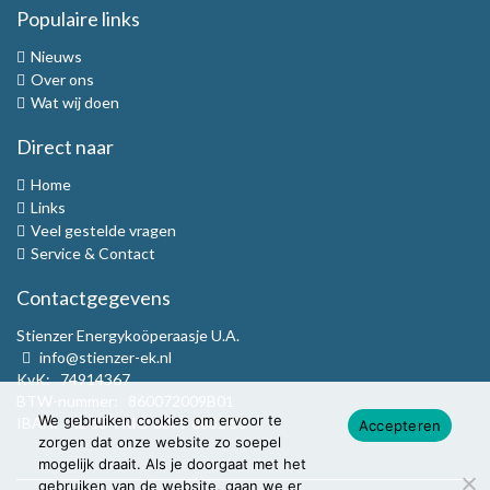
Populaire links
Nieuws
Over ons
Wat wij doen
Direct naar
Home
Links
Veel gestelde vragen
Service & Contact
Contactgegevens
Stienzer Energykoöperaasje U.A.
info@stienzer-ek.nl
KvK: 74914367
BTW-nummer: 860072009B01
We gebruiken cookies om ervoor te
IBAN: NL 38 TRIO 0379 6832 53
Accepteren
zorgen dat onze website zo soepel
mogelijk draait. Als je doorgaat met het
gebruiken van de website, gaan we er