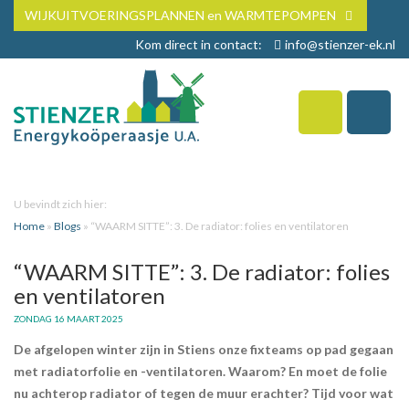
WIJKUITVOERINGSPLANNEN en WARMTEPOMPEN
Kom direct in contact:
info@stienzer-ek.nl
U bevindt zich hier:
Home
»
Blogs
»
“WAARM SITTE”: 3. De radiator: folies en ventilatoren
“WAARM SITTE”: 3. De radiator: folies
en ventilatoren
ZONDAG 16 MAART 2025
De afgelopen winter zijn in Stiens onze fixteams op pad gegaan
met radiatorfolie en -ventilatoren. Waarom? En moet de folie
nu achterop radiator of tegen de muur erachter? Tijd voor wat