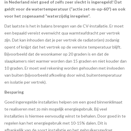
in Nederland niet goed of zelfs zeer slecht is ingeregeld! Dat
geldt voor de watertemperatuur (“actie zet-m-op-60”) en ook
voor het zogenaamd “waterzijdig inregelen”.
Dat laatste is het in balans brengen van de CV-installatie. Er moet
een bepaald vereist evenwicht qua warmteafdracht per vertrek
zijn. Dat kan inhouden dat je per vertrek de radiator(en) zodanig
opent of knijpt dat het vertrek op de vereiste temperatuur blijft.
Bijvoorbeeld dat de woonkamer op 20 graden is en dat de
slaapkamers niet warmer worden dan 15 graden en niet kouder dan
10 graden. Er moet wel rekening worden gehouden met invloeden
van buiten (bijvoorbeeld afkoeling door wind, buitentemperatuur
en isolatie per vertrek).
Besparing
Goed ingeregelde installaties helpen om een goed binnenklimaat
te realiseren met zo min mogelijk energiegebruik. Bij veel
installaties is hiermee eenvoudig winst te behalen. Door goed in te
regelen kan het energiegebruik met 10-15% dalen. Dit is
afhankelijk van de soort installatie en het gebruikersgedrag.