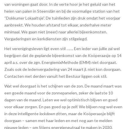
van woningen gaat door. In de verte hoor je het geluid van het
heien van palen in Steenslân en bij de voormalige station van het
“Dokkumer Lokaaltsje”. De tuinlieden zijn druk omdat het voorjaar
aanbreekt. We houden afstand tot elkaar, anderhalve meter
minimaal. We gaan niet (meer) naar allerlei bijeenkomsten.
Vergaderingen en kerkdiensten zijn stilgelegd.
Het verenigingsleven ligt even stil ……. Een ieder van jullie zal wel
begrijpen dat de geplande bijeenkomst van de Koöperaasje op 14
april a.s. over de zgn. EnergiemixMethode (EMM) niet doorgaat.
Zoals ook de ledenvergadering van 24 maart jl. niet kon doorgaan.
Contacten met derden vanuit het Bestuur liggen ook stil.
Wat wel doorgaat is het schijnen van de zon. De maand maart was
een goede maand voor de zonnepanelen, zeker de laatste 10
dagen van de maand. Laten we wel optimistisch blijven en goed
voor elkaar zorgen. En pas goed op je zelf. We blijven nog wel even
in deze intelligente
lockdown
zitten, maar de Koöperaasje blijft
doorgaan – samen met haar leden en met nog aan te melden
nieuwe leden – om Stiens energieneutraal te maken in 2030.