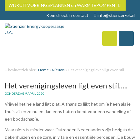
WIJKUITVOERINGSPLANNEN en WARMTEPOMPEN
Kom direct in contact:
info@stienzer-ek.nl
U bevindt zich hier:
Home
»
Nieuws
»
Het verenigingsleven ligt even stil…..
Het verenigingsleven ligt even stil…..
DONDERDAG 9 APRIL 2020
Vrijwel het hele land ligt plat. Althans zo lijkt het om je heen als je
thuis zit en zo nu en dan eens buiten komt voor een wandeling of
een boodschapje.
Maar niets is minder waar. Duizenden Nederlanders zijn bezig in de
ziekenhuizen en de zorg, in vitale en essentiële beroepen. De bouw