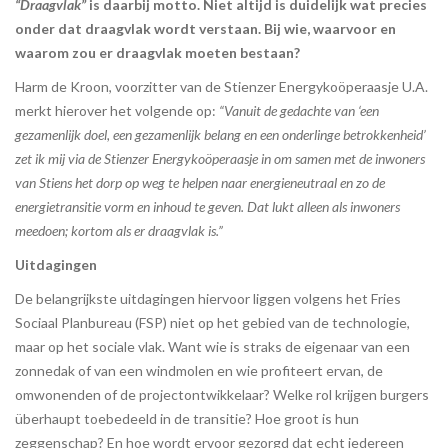
“Draagvlak”
is daarbij motto. Niet altijd is duidelijk wat precies
onder dat draagvlak wordt verstaan. Bij wie, waarvoor en
waarom zou er draagvlak moeten bestaan?
Harm de Kroon, voorzitter van de Stienzer Energykoöperaasje U.A.
merkt hierover het volgende op:
“Vanuit de gedachte van ‘een
gezamenlijk doel, een gezamenlijk belang en een onderlinge betrokkenheid’
zet ik mij via de Stienzer Energykoöperaasje in om samen met de inwoners
van Stiens het dorp op weg te helpen naar energieneutraal en zo de
energietransitie vorm en inhoud te geven. Dat lukt alleen als inwoners
meedoen; kortom als er draagvlak is.”
Uitdagingen
De belangrijkste uitdagingen hiervoor liggen volgens het Fries
Sociaal Planbureau (FSP) niet op het gebied van de technologie,
maar op het sociale vlak. Want wie is straks de eigenaar van een
zonnedak of van een windmolen en wie profiteert ervan, de
omwonenden of de projectontwikkelaar? Welke rol krijgen burgers
überhaupt toebedeeld in de transitie? Hoe groot is hun
zeggenschap? En hoe wordt ervoor gezorgd dat echt iedereen