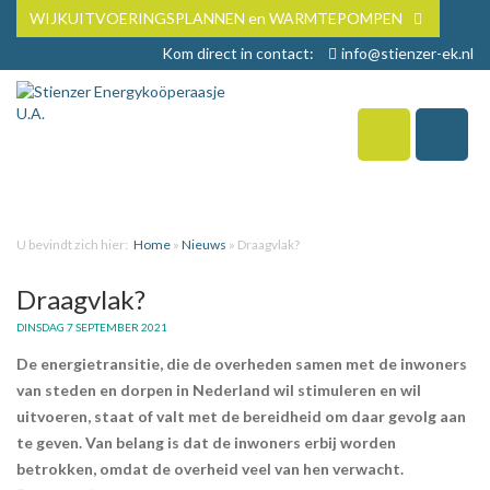
WIJKUITVOERINGSPLANNEN en WARMTEPOMPEN
Kom direct in contact:
info@stienzer-ek.nl
U bevindt zich hier:
Home
»
Nieuws
»
Draagvlak?
Draagvlak?
DINSDAG 7 SEPTEMBER 2021
De energietransitie, die de overheden samen met de inwoners
van steden en dorpen in Nederland wil stimuleren en wil
uitvoeren, staat of valt met de bereidheid om daar gevolg aan
te geven. Van belang is dat de inwoners erbij worden
betrokken, omdat de overheid veel van hen verwacht.