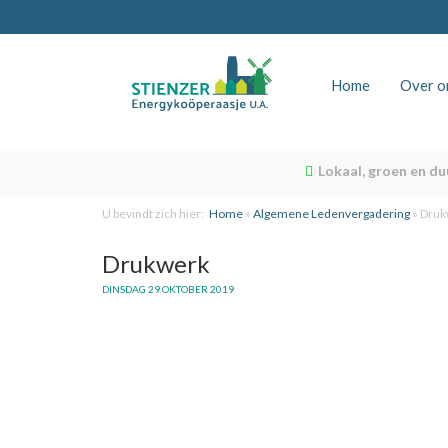
Home
Over o
Lokaal, groen en d
U bevindt zich hier:
Home
»
Algemene Ledenvergadering
»
Druk
Drukwerk
DINSDAG 29 OKTOBER 2019