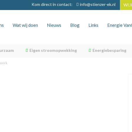
Kom direct in contact:
info@stienzer-ek.nl
WIJ
ns
Wat wij doen
Nieuws
Blog
Links
Energie Va
uurzaam
Eigen stroomopwekking
Energiebesparing
werk