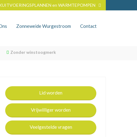
KUITVOERINGSPLANNEN en WARMTEPOMPEN
nOns
Zonneweide Wurgestroom
Contact
Zonder winstoogmerk
Lid worden
Vrijwilliger worden
Veelgestelde vragen