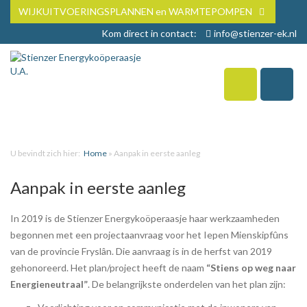
WIJKUITVOERINGSPLANNEN en WARMTEPOMPEN
Kom direct in contact:
info@stienzer-ek.nl
U bevindt zich hier:
Home
»
Aanpak in eerste aanleg
Aanpak in eerste aanleg
In 2019 is de Stienzer Energykoöperaasje haar werkzaamheden
begonnen met een projectaanvraag voor het Iepen Mienskipfûns
van de provincie Fryslân. Die aanvraag is in de herfst van 2019
gehonoreerd. Het plan/project heeft de naam
“Stiens op weg naar
Energieneutraal”
. De belangrijkste onderdelen van het plan zijn: