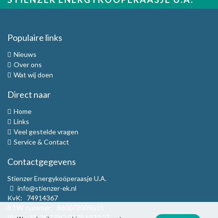
Populaire links
Nieuws
Over ons
Wat wij doen
Direct naar
Home
Links
Veel gestelde vragen
Service & Contact
Contactgegevens
Stienzer Energykoöperaasje U.A.
info@stienzer-ek.nl
KvK: 74914367
BTW-nummer: 860072009B01
IBAN: NL 38 TRIO 0379 6832 53