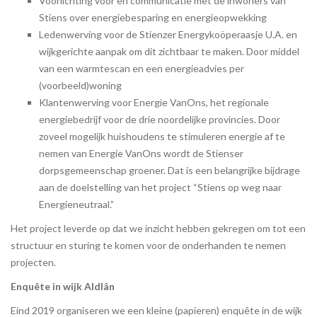
Voorlichting voor en communicatie met de inwoners van
Stiens over energiebesparing en energieopwekking
Ledenwerving voor de Stienzer Energykoöperaasje U.A. en
wijkgerichte aanpak om dit zichtbaar te maken. Door middel
van een warmtescan en een energieadvies per
(voorbeeld)woning
Klantenwerving voor Energie VanOns, het regionale
energiebedrijf voor de drie noordelijke provincies. Door
zoveel mogelijk huishoudens te stimuleren energie af te
nemen van Energie VanOns wordt de Stienser
dorpsgemeenschap groener. Dat is een belangrijke bijdrage
aan de doelstelling van het project “Stiens op weg naar
Energieneutraal.”
Het project leverde op dat we inzicht hebben gekregen om tot een
structuur en sturing te komen voor de onderhanden te nemen
projecten.
Enquête in wijk Aldlân
Eind 2019 organiseren we een kleine (papieren) enquête in de wijk