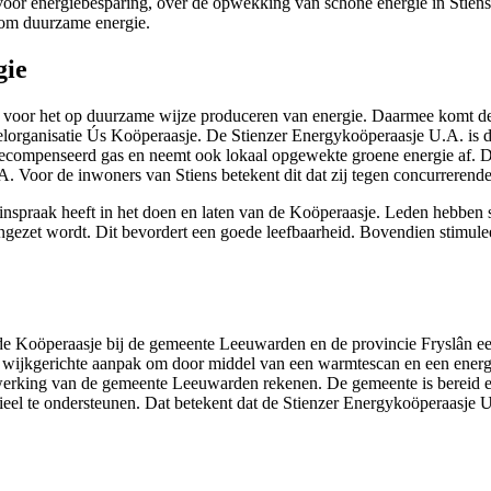
voor energiebesparing, over de opwekking van schone energie in Stien
om duurzame energie.
gie
 voor het op duurzame wijze produceren van energie. Daarmee komt de
pelorganisatie Ús Koöperaasje. De Stienzer Energykoöperaasje U.A. is
gecompenseerd gas en neemt ook lokaal opgewekte groene energie af. D
. Voor de inwoners van Stiens betekent dit dat zij tegen concurreren
 inspraak heeft in het doen en laten van de Koöperaasje. Leden hebben
gezet wordt. Dit bevordert een goede leefbaarheid. Bovendien stimule
e Koöperaasje bij de gemeente Leeuwarden en de provincie Fryslân een
een wijkgerichte aanpak om door middel van een warmtescan en een ene
rking van de gemeente Leeuwarden rekenen. De gemeente is bereid een 
ncieel te ondersteunen. Dat betekent dat de Stienzer Energykoöperaasj