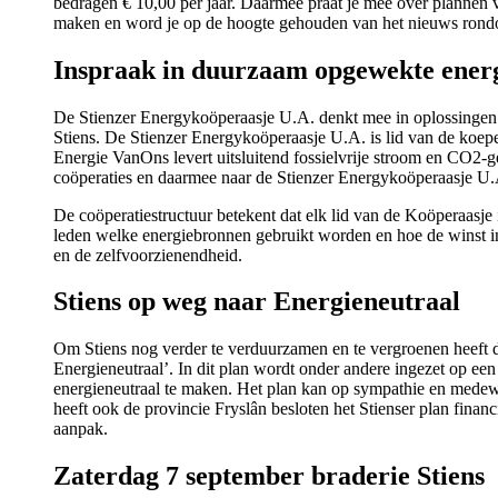
bedragen € 10,00 per jaar. Daarmee praat je mee over plannen 
maken en word je op de hoogte gehouden van het nieuws rond
Inspraak in duurzaam opgewekte ener
De Stienzer Energykoöperaasje U.A. denkt mee in oplossingen
Stiens. De Stienzer Energykoöperaasje U.A. is lid van de koe
Energie VanOns levert uitsluitend fossielvrije stroom en CO2-
coöperaties en daarmee naar de Stienzer Energykoöperaasje U.A
De coöperatiestructuur betekent dat elk lid van de Koöperaasje
leden welke energiebronnen gebruikt worden en hoe de winst in
en de zelfvoorzienendheid.
Stiens op weg naar Energieneutraal
Om Stiens nog verder te verduurzamen en te vergroenen heeft d
Energieneutraal’. In dit plan wordt onder andere ingezet op 
energieneutraal te maken. Het plan kan op sympathie en medewe
heeft ook de provincie Fryslân besloten het Stienser plan fina
aanpak.
Zaterdag 7 september braderie Stiens