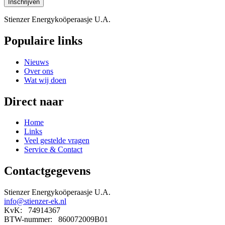
Stienzer Energykoöperaasje U.A.
Populaire links
Nieuws
Over ons
Wat wij doen
Direct naar
Home
Links
Veel gestelde vragen
Service & Contact
Contactgegevens
Stienzer Energykoöperaasje U.A.
info@stienzer-ek.nl
KvK: 74914367
BTW-nummer: 860072009B01