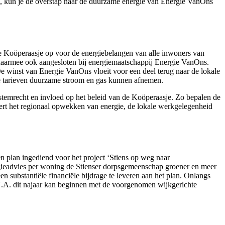
s, kun je de overstap naar de duurzame energie van Energie VanOns
 Koöperaasje op voor de energiebelangen van alle inwoners van
 daarmee ook aangesloten bij energiemaatschappij Energie VanOns.
e winst van Energie VanOns vloeit voor een deel terug naar de lokale
de tarieven duurzame stroom en gas kunnen afnemen.
 stemrecht en invloed op het beleid van de Koöperaasje. Zo bepalen de
ert het regionaal opwekken van energie, de lokale werkgelegenheid
 plan ingediend voor het project ‘Stiens op weg naar
rgieadvies per woning de Stienser dorpsgemeenschap groener en meer
substantiële financiële bijdrage te leveren aan het plan. Onlangs
e U.A. dit najaar kan beginnen met de voorgenomen wijkgerichte